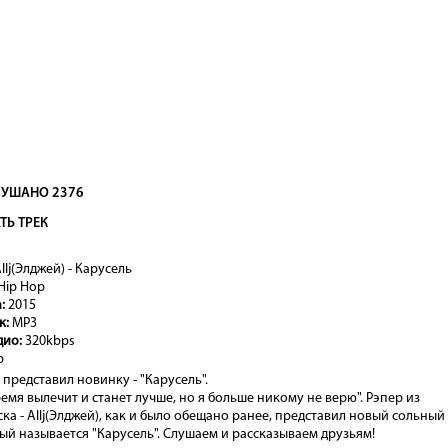
УШАНО 2376
ТЬ ТРЕК
llj(Элджей) - Карусель
Hip Hop
а:
2015
к:
MP3
дио:
320kbps
b
) представил новинку - "Карусель".
емя вылечит и станет лучше, но я больше никому не верю". Рэпер из
а - Allj(Элджей), как и было обещано ранее, представил новый сольный
ый называется "Карусель". Слушаем и рассказываем друзьям!