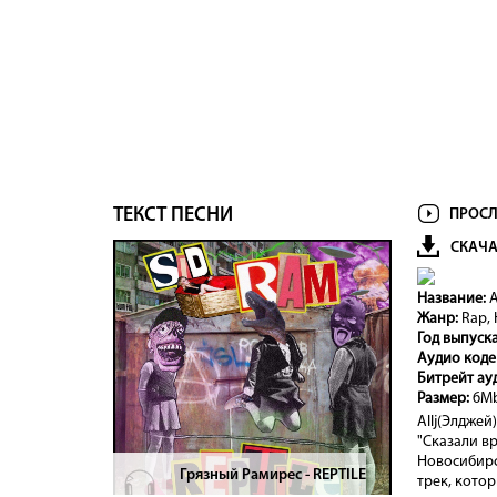
ТЕКСТ ПЕСНИ
ПРОСЛ
СКАЧА
Название:
A
Жанр:
Rap, 
Год выпуск
Аудио коде
Битрейт ау
Размер:
6М
Allj(Элджей
"Сказали вр
Новосибирск
Грязный Рамирес - REPTILE
>
трек, котор