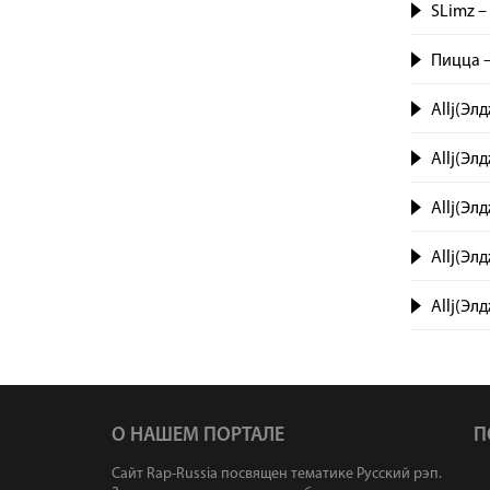
SLimz –
Пицца –
Allj(Эл
Allj(Эл
Allj(Эл
Allj(Эл
Allj(Элд
О НАШЕМ ПОРТАЛЕ
П
Сайт Rap-Russia посвящен тематике Русский рэп.