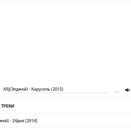
Allj(Элджей) - Карусель (2015)
…
 ТРЕКИ
жей) - 24дня [2014]