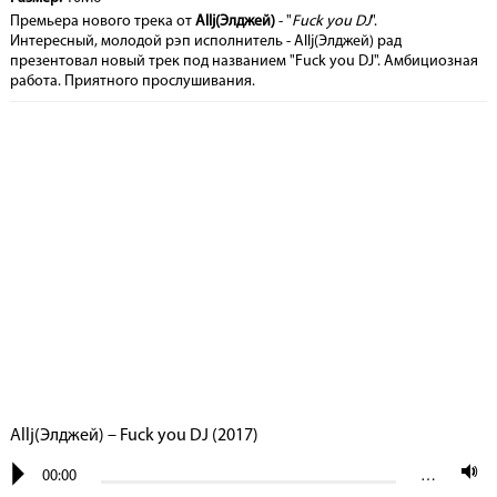
Премьера нового трека от
Allj(Элджей)
- "
Fuck you DJ
".
Интересный, молодой рэп исполнитель - Allj(Элджей) рад
презентовал новый трек под названием "Fuck you DJ". Амбициозная
работа. Приятного прослушивания.
Allj(Элджей) – Fuck you DJ (2017)
00:00
…