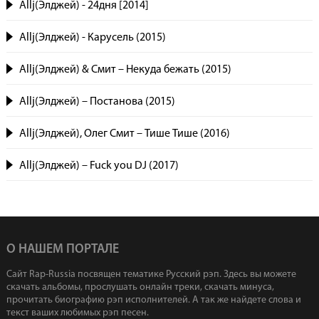
Allj(Элджей) - 24дня [2014]
Allj(Элджей) - Карусель (2015)
Allj(Элджей) & Смит – Некуда бежать (2015)
Allj(Элджей) – Постанова (2015)
Allj(Элджей), Олег Смит – Тише Тише (2016)
Allj(Элджей) – Fuck you DJ (2017)
О НАШЕМ ПОРТАЛЕ
Сайт Rap-Russia посвящен тематике Русский рэп. Здесь вы можете
скачать альбомы, прослушать онлайн треки, скачать минуса,
прочитать биографию рэп исполнителей. А так же найдете слова и
текст ваших любимых рэп песен.