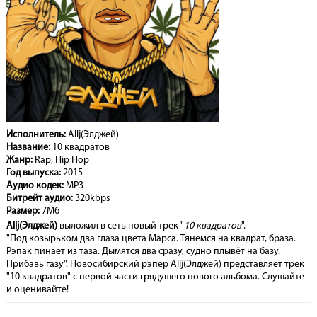
Исполнитель:
Allj(Элджей)
Название:
10 квадратов
Жанр:
Rap, Hip Hop
Год выпуска:
2015
Аудио кодек:
MP3
Битрейт аудио:
320kbps
Размер:
7Мб
Allj(Элджей)
выложил в сеть новый трек "
10 квадратов
".
"Под козырьком два глаза цвета Марса. Тянемся на квадрат, браза.
Рэпак пинает из таза. Дымятся два сразу, судно плывёт на базу.
Прибавь газу". Новосибирский рэпер Allj(Элджей) представляет трек
"10 квадратов" с первой части грядущего нового альбома. Слушайте
и оценивайте!