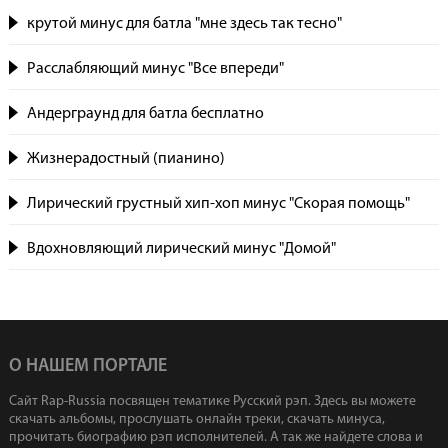
крутой минус для батла "мне здесь так тесно"
Расслабляющий минус "Все впереди"
Андерграунд для батла бесплатно
Жизнерадостный (пианино)
Лирический грустный хип-хоп минус "Скорая помощь"
Вдохновляющий лирический минус "Домой"
О НАШЕМ ПОРТАЛЕ
Сайт Rap-Russia посвящен тематике Русский рэп. Здесь вы можете
скачать альбомы, прослушать онлайн треки, скачать минуса,
прочитать биографию рэп исполнителей. А так же найдете слова и