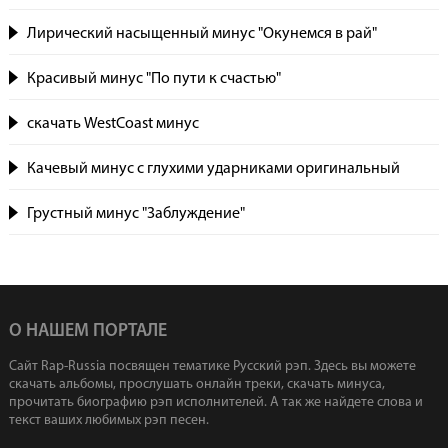
Лирический насыщенный минус "Окунемся в рай"
Красивый минус "По пути к счастью"
скачать WestCoast минус
Качевый минус с глухими ударниками оригинальный
Грустный минус "Заблуждение"
О НАШЕМ ПОРТАЛЕ
Сайт Rap-Russia посвящен тематике Русский рэп. Здесь вы можете
скачать альбомы, прослушать онлайн треки, скачать минуса,
прочитать биографию рэп исполнителей. А так же найдете слова и
текст ваших любимых рэп песен.