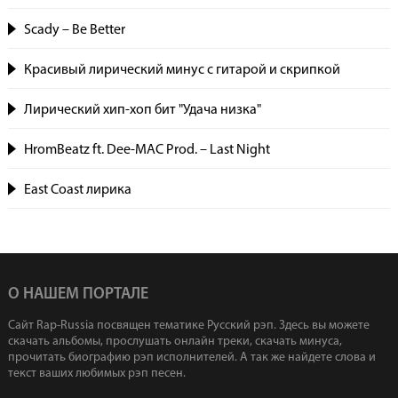
Scady – Be Better
Красивый лирический минус с гитарой и скрипкой
Лирический хип-хоп бит "Удача низка"
HromBeatz ft. Dee-MAC Prod. – Last Night
East Coast лирика
О НАШЕМ ПОРТАЛЕ
Сайт Rap-Russia посвящен тематике Русский рэп. Здесь вы можете
скачать альбомы, прослушать онлайн треки, скачать минуса,
прочитать биографию рэп исполнителей. А так же найдете слова и
текст ваших любимых рэп песен.