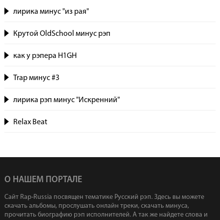
лирика минус "из рая"
Крутой OldSchool минус рэп
как у рэпера H1GH
Trap минус #3
лирика рэп минус "Искренний"
Relax Beat
О НАШЕМ ПОРТАЛЕ
Сайт Rap-Russia посвящен тематике Русский рэп. Здесь вы можете
скачать альбомы, прослушать онлайн треки, скачать минуса,
прочитать биографию рэп исполнителей. А так же найдете слова и