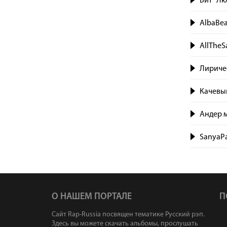
Бит "Лю
AlbaBe
AllTheS
Лириче
Качевы
Андер м
SanyaPa
О НАШЕМ ПОРТАЛЕ
П
Сайт Rap-Russia посвящен тематике Русский рэп.
Здесь вы можете скачать альбомы, прослушать