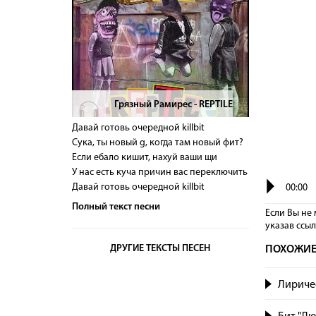
Грязный Рамирес - REPTILE
>
Давай готовь очередной killbit
Сука, ты новый g, когда там новый фит?
Если ебало кишит, нахуй ваши щи
У нас есть куча причин вас переключить
Давай готовь очередной killbit
00:00
Полный текст песни
Если Вы не 
указав сcы
ДРУГИЕ ТЕКСТЫ ПЕСЕН
ПОХОЖИЕ
Лиричес