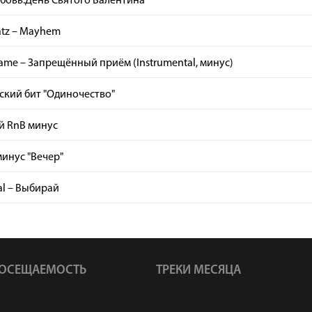
бовь.День Святого Валентина"
atz – Mayhem
ame – Запрещённый приём (Instrumental, минус)
ский бит "Одиночество"
й RnB минус
инус "Вечер"
l – Выбирай
ОСЕЩАЕМОСТЬ
ТРЕКИ МЕСЯЦА