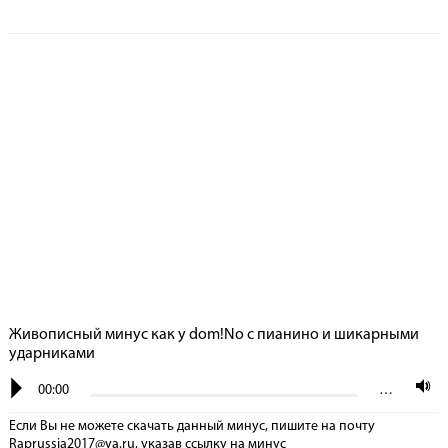
Живописный минус как у dom!No с пианино и шикарными
ударниками
00:00
…
Если Вы не можете скачать данный минус, пишите на почту
Raprussia2017@ya.ru, указав сcылку на минус