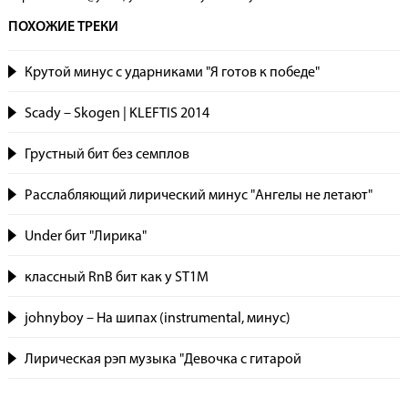
ПОХОЖИЕ ТРЕКИ
Крутой минус с ударниками "Я готов к победе"
Scady – Skogen | KLEFTIS 2014
Грустный бит без семплов
Расслабляющий лирический минус "Ангелы не летают"
Under бит "Лирика"
классный RnB бит как у ST1M
johnyboy – На шипах (instrumental, минус)
Лирическая рэп музыка "Девочка с гитарой