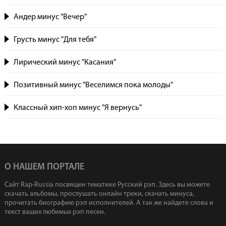
Андер минус "Вечер"
Грусть минус "Для тебя"
Лирический минус "Касания"
Позитивный минус "Веселимся пока молоды"
Классный хип-хоп минус "Я вернусь"
О НАШЕМ ПОРТАЛЕ
Сайт Rap-Russia посвящен тематике Русский рэп. Здесь вы можете
скачать альбомы, прослушать онлайн треки, скачать минуса,
прочитать биографию рэп исполнителей. А так же найдете слова и
текст ваших любимых рэп песен.