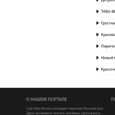
Депрес
TABU-B
Грустна
Красива
Лиричес
Новый м
Красоч
О НАШЕМ ПОРТАЛЕ
П
Сайт Rap-Russia посвящен тематике Русский рэп.
Здесь вы можете скачать альбомы, прослушать