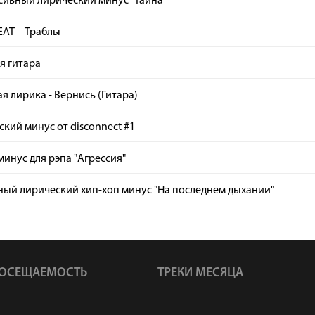
сивный лирический минус "Тайна"
EAT – Траблы
я гитара
я лирика - Вернись (Гитара)
кий минус от disconnect #1
инус для рэпа "Агрессия"
ный лирический хип-хоп минус "На последнем дыхании"
ОСЕЩАЕМОСТЬ
ТРЕКИ МЕСЯЦА