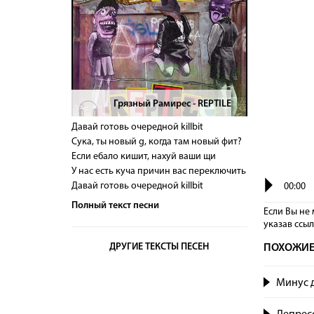
Грязный Рамирес - REPTILE
>
Давай готовь очередной killbit
Сука, ты новый g, когда там новый фит?
Если ебало кишит, нахуй ваши щи
У нас есть куча причин вас переключить
Давай готовь очередной killbit
00:00
Полный текст песни
Если Вы не 
указав сcы
ДРУГИЕ ТЕКСТЫ ПЕСЕН
ПОХОЖИЕ
Минус д