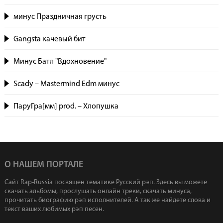
минус Праздничная грусть
Gangsta качевый бит
Минус Батл "Вдохновение"
Scady – Mastermind Edm минус
ПаруГра[мм] prod. – Хлопушка
О НАШЕМ ПОРТАЛЕ
Сайт Rap-Russia посвящен тематике Русский рэп. Здесь вы можете
скачать альбомы, прослушать онлайн треки, скачать минуса,
прочитать биографию рэп исполнителей. А так же найдете слова и
текст ваших любимых рэп песен.