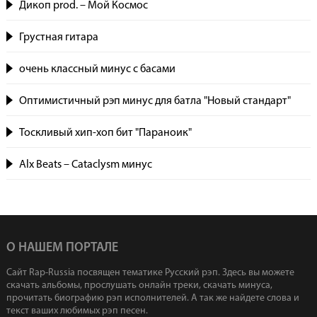
Дикоп prod. – Мой Космос
Грустная гитара
очень классный минус с басами
Оптимистичный рэп минус для батла "Новый стандарт"
Тоскливый хип-хоп бит "Параноик"
Alx Beats – Cataclysm минус
О НАШЕМ ПОРТАЛЕ
Сайт Rap-Russia посвящен тематике Русский рэп. Здесь вы можете
скачать альбомы, прослушать онлайн треки, скачать минуса,
прочитать биографию рэп исполнителей. А так же найдете слова и
текст ваших любимых рэп песен.