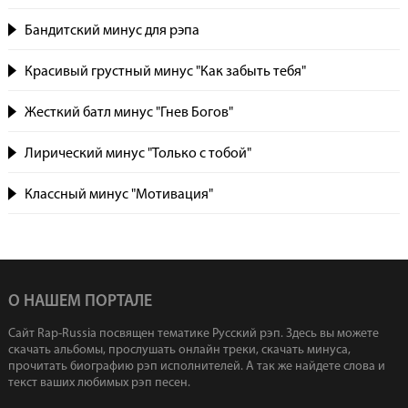
Бандитский минус для рэпа
Красивый грустный минус "Как забыть тебя"
Жесткий батл минус "Гнев Богов"
Лирический минус "Только с тобой"
Классный минус "Мотивация"
О НАШЕМ ПОРТАЛЕ
Сайт Rap-Russia посвящен тематике Русский рэп. Здесь вы можете
скачать альбомы, прослушать онлайн треки, скачать минуса,
прочитать биографию рэп исполнителей. А так же найдете слова и
текст ваших любимых рэп песен.