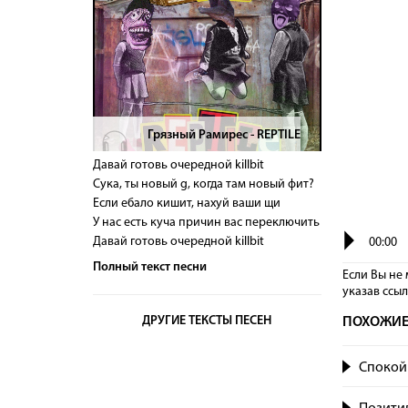
Грязный Рамирес - REPTILE
>
Давай готовь очередной killbit
Сука, ты новый g, когда там новый фит?
Если ебало кишит, нахуй ваши щи
У нас есть куча причин вас переключить
Давай готовь очередной killbit
00:00
Полный текст песни
Если Вы не 
указав сcы
ДРУГИЕ ТЕКСТЫ ПЕСЕН
ПОХОЖИЕ
Спокой