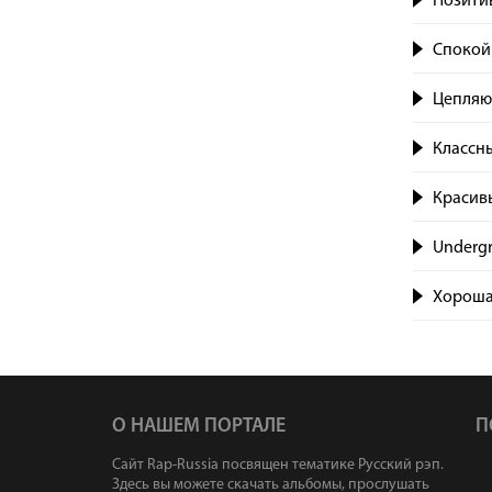
Позити
Спокой
Цепляющ
Классны
Красивы
Undergr
Хороша
О НАШЕМ ПОРТАЛЕ
П
Сайт Rap-Russia посвящен тематике Русский рэп.
Здесь вы можете скачать альбомы, прослушать