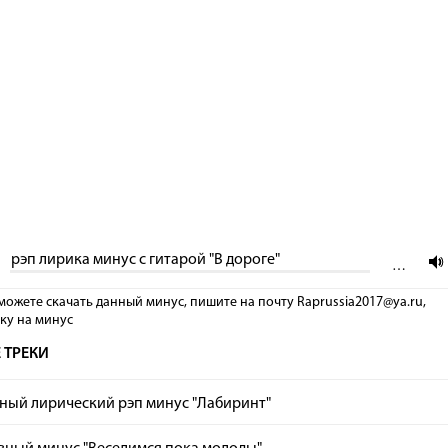
рэп лирика минус с гитарой "В дороге"
…
можете скачать данный минус, пишите на почту Raprussia2017@ya.ru,
лку на минус
 ТРЕКИ
ный лирический рэп минус "Лабиринт"