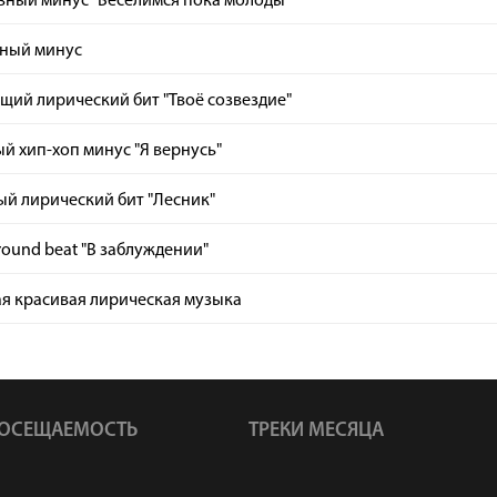
вный минус "Веселимся пока молоды"
ный минус
ий лирический бит "Твоё созвездие"
й хип-хоп минус "Я вернусь"
й лирический бит "Лесник"
ound beat "В заблуждении"
я красивая лирическая музыка
ОСЕЩАЕМОСТЬ
ТРЕКИ МЕСЯЦА