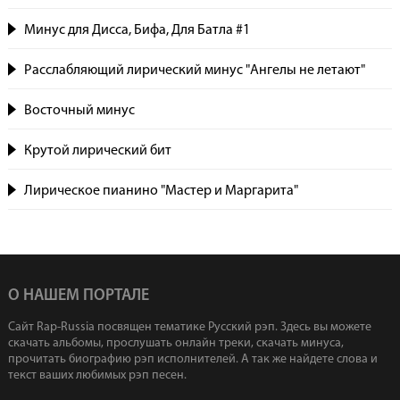
Минус для Дисса, Бифа, Для Батла #1
Расслабляющий лирический минус "Ангелы не летают"
Восточный минус
Крутой лирический бит
Лирическое пианино "Мастер и Маргарита"
О НАШЕМ ПОРТАЛЕ
Сайт Rap-Russia посвящен тематике Русский рэп. Здесь вы можете
скачать альбомы, прослушать онлайн треки, скачать минуса,
прочитать биографию рэп исполнителей. А так же найдете слова и
текст ваших любимых рэп песен.