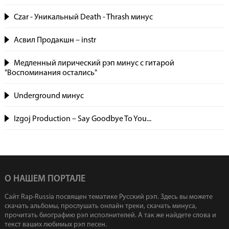
Czar - Уникальный Death - Thrash минус
Асвил Продакшн – instr
Медленный лирический рэп минус с гитарой
"Воспоминания остались"
Underground минус
Izgoj Production – Say Goodbye To You...
О НАШЕМ ПОРТАЛЕ
Сайт Rap-Russia посвящен тематике Русский рэп. Здесь вы можете
скачать альбомы, прослушать онлайн треки, скачать минуса,
прочитать биографию рэп исполнителей. А так же найдете слова и
текст ваших любимых рэп песен.