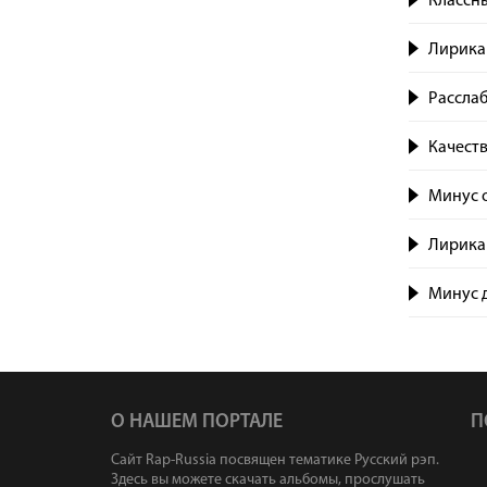
Класcны
Лирика 
Рассла
Качест
Минус о
Лирика
Минус д
О НАШЕМ ПОРТАЛЕ
П
Сайт Rap-Russia посвящен тематике Русский рэп.
Здесь вы можете скачать альбомы, прослушать