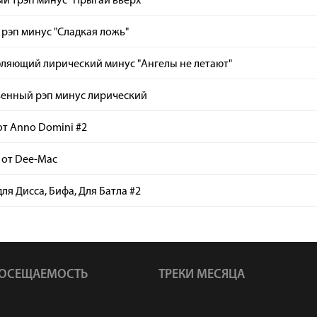
й трэп минус "Прыгай вверх"
рэп минус "Сладкая ложь"
бляющий лирический минус "Ангелы не летают"
венный рэп минус лирический
т Anno Domini #2
 от Dee-Mac
ля Дисса, Бифа, Для Батла #2
ОСЕЩАЕМОСТЬ
ТРЕКИ МЕСЯЦА