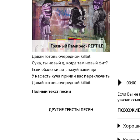
Грязный Рамирес - REPTILE
>
Давай готовь очередной killbit
Сука, ты новый g, когда там новый фит?
Если ебало кишит, нахуй ваши щи
У нас есть куча причин вас переключить
Давай готовь очередной killbit
00:00
Полный текст песни
Если Вы не 
указав сcы
ДРУГИЕ ТЕКСТЫ ПЕСЕН
ПОХОЖИЕ
Хороший