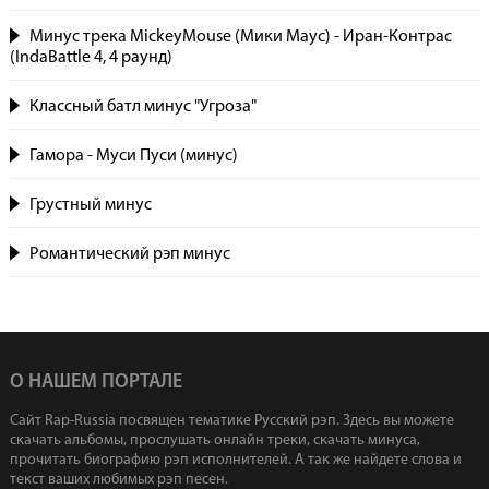
Минус трека MickeyMouse (Мики Маус) - Иран-Контрас
(IndaBattle 4, 4 раунд)
Классный батл минус "Угроза"
Гамора - Муси Пуси (минус)
Грустный минус
Романтический рэп минус
О НАШЕМ ПОРТАЛЕ
Сайт Rap-Russia посвящен тематике Русский рэп. Здесь вы можете
скачать альбомы, прослушать онлайн треки, скачать минуса,
прочитать биографию рэп исполнителей. А так же найдете слова и
текст ваших любимых рэп песен.