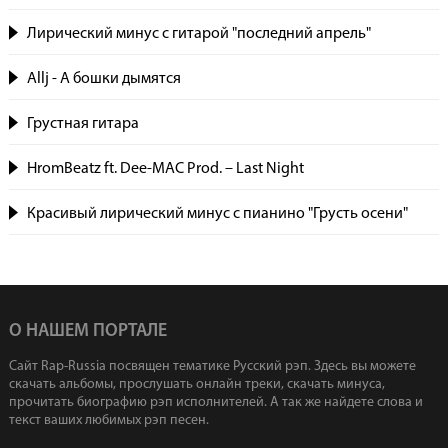
Лирический минус с гитарой "последний апрель"
Allj - А бошки дымятся
Грустная гитара
HromBeatz ft. Dee-MAC Prod. – Last Night
Красивый лирический минус с пианино "Грусть осени"
О НАШЕМ ПОРТАЛЕ
Сайт Rap-Russia посвящен тематике Русский рэп. Здесь вы можете
скачать альбомы, прослушать онлайн треки, скачать минуса,
прочитать биографию рэп исполнителей. А так же найдете слова и
текст ваших любимых рэп песен.