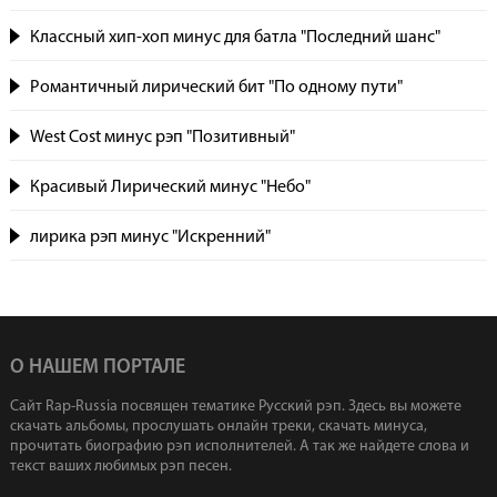
Классный хип-хоп минус для батла "Последний шанс"
Романтичный лирический бит "По одному пути"
West Cost минус рэп "Позитивный"
Красивый Лирический минус "Небо"
лирика рэп минус "Искренний"
О НАШЕМ ПОРТАЛЕ
Сайт Rap-Russia посвящен тематике Русский рэп. Здесь вы можете
скачать альбомы, прослушать онлайн треки, скачать минуса,
прочитать биографию рэп исполнителей. А так же найдете слова и
текст ваших любимых рэп песен.