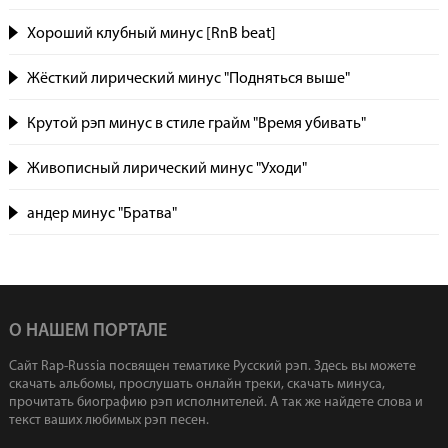
Хороший клубный минус [RnB beat]
Жёсткий лирический минус "Подняться выше"
Крутой рэп минус в стиле грайм "Время убивать"
Живописный лирический минус "Уходи"
андер минус "Братва"
О НАШЕМ ПОРТАЛЕ
Сайт Rap-Russia посвящен тематике Русский рэп. Здесь вы можете
скачать альбомы, прослушать онлайн треки, скачать минуса,
прочитать биографию рэп исполнителей. А так же найдете слова и
текст ваших любимых рэп песен.