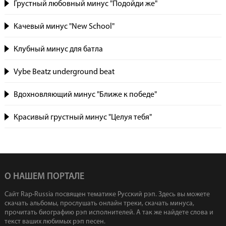
Грустный любовный минус "Подойди же"
Качевый минус "New School"
Клубный минус для батла
Vybe Beatz underground beat
Вдохновляющий минус "Ближе к победе"
Красивый грустный минус "Целуя тебя"
О НАШЕМ ПОРТАЛЕ
Сайт Rap-Russia посвящен тематике Русский рэп. Здесь вы можете
скачать альбомы, прослушать онлайн треки, скачать минуса,
прочитать биографию рэп исполнителей. А так же найдете слова и
текст ваших любимых рэп песен.