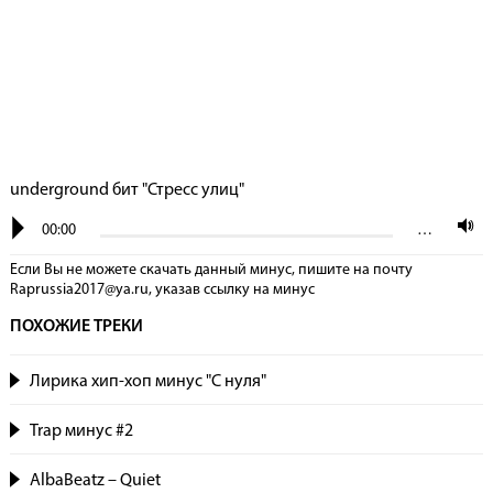
underground бит "Стресс улиц"
00:00
…
Если Вы не можете скачать данный минус, пишите на почту
Raprussia2017@ya.ru, указав сcылку на минус
ПОХОЖИЕ ТРЕКИ
Лирика хип-хоп минус "С нуля"
Trap минус #2
AlbaBeatz – Quiet