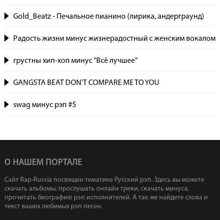
Gold_Beatz - Печальное пианино (лирика, андерграунд)
Радость жизни минус жизнерадостный с женским вокалом
грустны хип-хоп минус "Всё лучшее"
GANGSTA BEAT DON'T COMPARE ME TO YOU
swag минус рэп #5
О НАШЕМ ПОРТАЛЕ
Сайт Rap-Russia посвящен тематике Русский рэп. Здесь вы можете
скачать альбомы, прослушать онлайн треки, скачать минуса,
прочитать биографию рэп исполнителей. А так же найдете слова и
текст ваших любимых рэп песен.