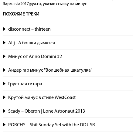
Raprussia2017@ya.ru, указав сcылку на минус
ПОХОЖИЕ ТРЕКИ
disconnect – thirteen
Allj - А бошки дымятся
Минус от Anno Domini #2
Андер rap минус "Волшебная шкатулка"
Грустная гитара
Крутой минус в стиле WestCoast
Scady – Oberon | Lone Astronaut 2013
PORCHY – Shit Sunday Set with the DDJ-SR