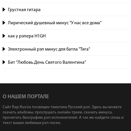
Грустная гитара
Лирический душевный минус "У нас все дома"
как у рэпера H1GH
Электронный рэп минус для батла "Тяга"
Бит "Любовь.День Святого Валентина"
О НАШЕМ ПОРТАЛЕ
Сайт Rap-Russia посвящен тематике Русский рэп. Здесь вы можете
скачать альбомы, прослушать онлайн треки, скачать минуса,
прочитать биографию рэп исполнителей. А так же найдете слова и
текст ваших любимых рэп песен.