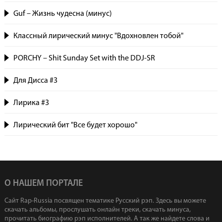
Guf – Жизнь чудесна (минус)
Классный лирический минус "Вдохновлен тобой"
PORCHY – Shit Sunday Set with the DDJ-SR
Для Дисса #3
Лирика #3
Лирический бит "Все будет хорошо"
О НАШЕМ ПОРТАЛЕ
Сайт Rap-Russia посвящен тематике Русский рэп. Здесь вы можете
скачать альбомы, прослушать онлайн треки, скачать минуса,
прочитать биографию рэп исполнителей. А так же найдете слова и