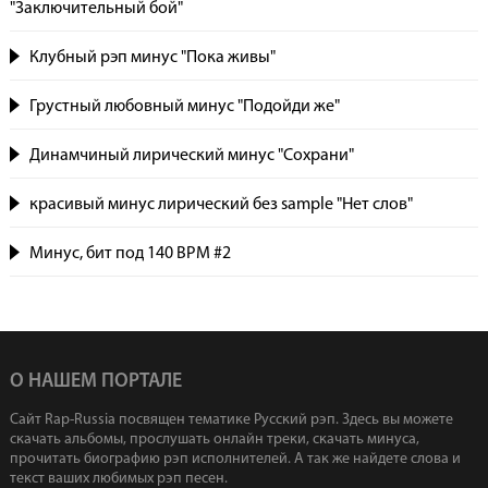
"Заключительный бой"
Клубный рэп минус "Пока живы"
Грустный любовный минус "Подойди же"
Динамчиный лирический минус "Сохрани"
красивый минус лирический без sample "Нет слов"
Минус, бит под 140 BPM #2
О НАШЕМ ПОРТАЛЕ
Сайт Rap-Russia посвящен тематике Русский рэп. Здесь вы можете
скачать альбомы, прослушать онлайн треки, скачать минуса,
прочитать биографию рэп исполнителей. А так же найдете слова и
текст ваших любимых рэп песен.