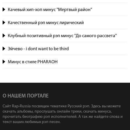
Качевый хип-хоп минус "Мертвый район"
Качественный рэп минус лирический
Клубный позитивный рэп минус "До самого рассвета"
Эйчево - i dont want to be third
Минус в стиле PHARAOH
О НАШЕМ ПОРТАЛЕ
Сайт Rap-Russia посвящен тематике Русский рэп. Здесь вы можете
скачать альбомы, прослушать онлайн треки, скачать минуса,
прочитать биографию рэп исполнителей. А так же найдете слова и
текст ваших любимых рэп песен.