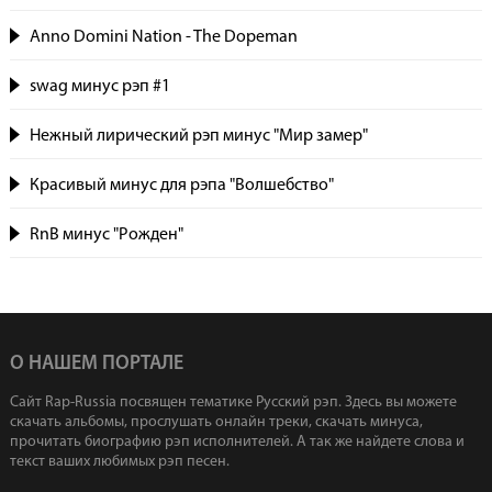
Anno Domini Nation - The Dopeman
swag минус рэп #1
Нежный лирический рэп минус "Мир замер"
Красивый минус для рэпа "Волшебство"
RnB минус "Рожден"
О НАШЕМ ПОРТАЛЕ
Сайт Rap-Russia посвящен тематике Русский рэп. Здесь вы можете
скачать альбомы, прослушать онлайн треки, скачать минуса,
прочитать биографию рэп исполнителей. А так же найдете слова и
текст ваших любимых рэп песен.