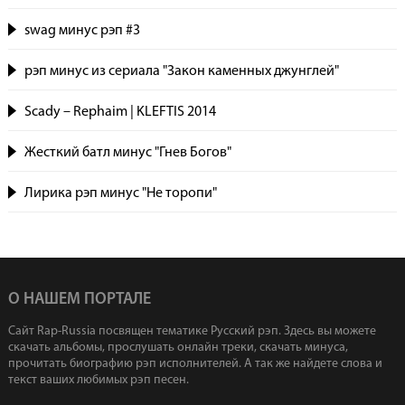
swag минус рэп #3
рэп минус из сериала "Закон каменных джунглей"
Scady – Rephaim | KLEFTIS 2014
Жесткий батл минус "Гнев Богов"
Лирика рэп минус "Не торопи"
О НАШЕМ ПОРТАЛЕ
Сайт Rap-Russia посвящен тематике Русский рэп. Здесь вы можете
скачать альбомы, прослушать онлайн треки, скачать минуса,
прочитать биографию рэп исполнителей. А так же найдете слова и
текст ваших любимых рэп песен.