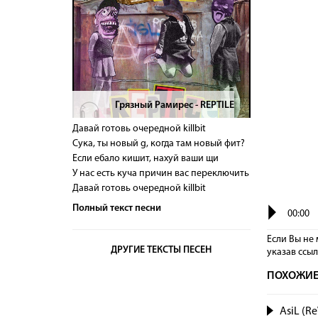
Грязный Рамирес - REPTILE
>
Давай готовь очередной killbit
Сука, ты новый g, когда там новый фит?
Если ебало кишит, нахуй ваши щи
У нас есть куча причин вас переключить
Давай готовь очередной killbit
Полный текст песни
00:00
Если Вы не 
ДРУГИЕ ТЕКСТЫ ПЕСЕН
указав сcы
ПОХОЖИЕ
AsiL (R