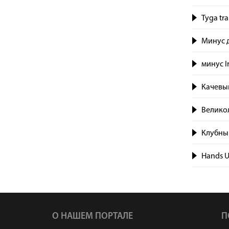
Tyga tr
Минус д
минус I
Качевы
Великол
Клубный
Hands 
О НАШЕМ ПОРТАЛЕ
П