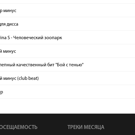
ap минус
ля дисса
rina S - Человеческий зоопарк
й минус
епный качественный бит "Бой с тенью"
 минус (club beat)
Up
ОСЕЩАЕМОСТЬ
ТРЕКИ МЕСЯЦА