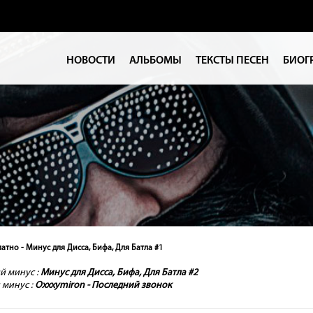
НОВОСТИ
АЛЬБОМЫ
ТЕКСТЫ ПЕСЕН
БИОГ
атно - Минус для Дисса, Бифа, Для Батла #1
 минус :
Минус для Дисса, Бифа, Для Батла #2
минус :
Oxxxymiron - Последний звонок