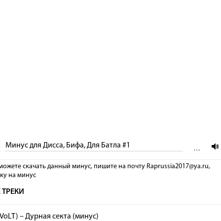
Минус для Дисса, Бифа, Для Батла #1
…
можете скачать данный минус, пишите на почту Raprussia2017@ya.ru,
лку на минус
 ТРЕКИ
eVoLT) – Дурная секта (минус)