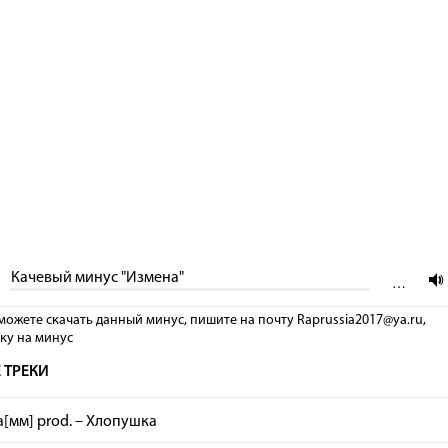
Качевый минус "Измена"
…
можете скачать данный минус, пишите на почту Raprussia2017@ya.ru,
лку на минус
 ТРЕКИ
[мм] prod. – Хлопушка