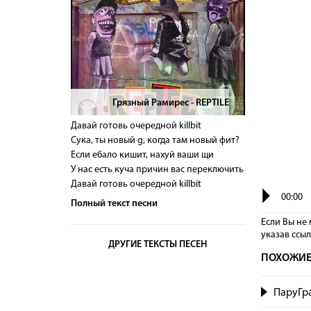
Грязный Рамирес - REPTILE
>
Давай готовь очередной killbit
Сука, ты новый g, когда там новый фит?
Если ебало кишит, нахуй ваши щи
У нас есть куча причин вас переключить
Давай готовь очередной killbit
00:00
Полный текст песни
Если Вы не 
указав сcы
ДРУГИЕ ТЕКСТЫ ПЕСЕН
ПОХОЖИЕ
ПаруГра