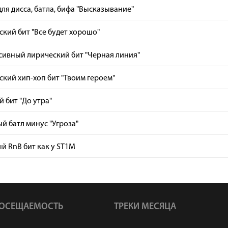
ля дисса, батла, бифа "Высказывание"
кий бит "Все будет хорошо"
сивный лирический бит "Черная линия"
кий хип-хоп бит "Твоим героем"
 бит "До утра"
й батл минус "Угроза"
й RnB бит как у ST1M
ОСЕЩАЕМОСТЬ
ТРЕКИ МЕСЯЦА