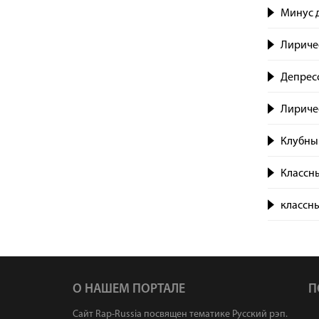
Минус д
Лиричес
Депрес
Лиричес
Клубный
Классны
классны
О НАШЕМ ПОРТАЛЕ
П
Сайт Rap-Russia посвящен тематике Русский рэп.