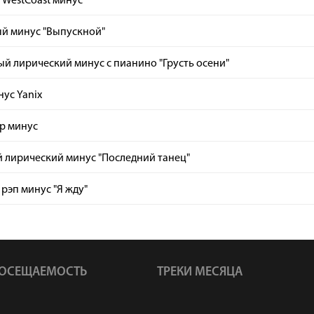
 WestCoast минус
ый минус "Выпускной"
й лирический минус с пианино "Грусть осени"
нус Yanix
ap минус
 лирический минус "Последний танец"
рэп минус "Я жду"
ОСЕЩАЕМОСТЬ
ТРЕКИ МЕСЯЦА