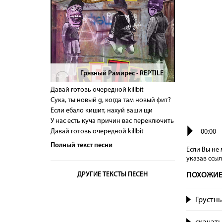
Грязный Рамирес - REPTILE
>
Давай готовь очередной killbit
Сука, ты новый g, когда там новый фит?
Если ебало кишит, нахуй ваши щи
У нас есть куча причин вас переключить
Давай готовь очередной killbit
00:00
Полный текст песни
Если Вы не 
указав сcы
ДРУГИЕ ТЕКСТЫ ПЕСЕН
ПОХОЖИЕ
Грустны