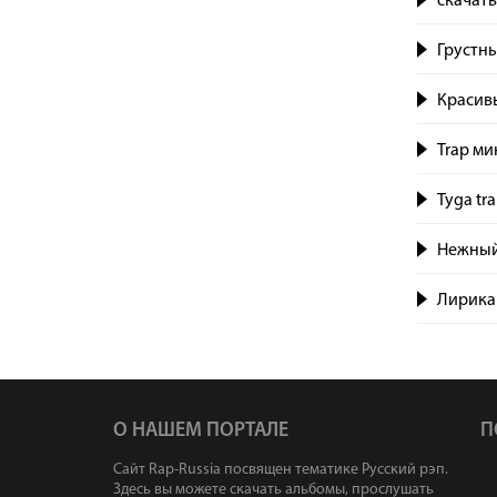
скачать
Грустн
Красивы
Trap ми
Tyga tr
Нежный
Лирика 
О НАШЕМ ПОРТАЛЕ
П
Сайт Rap-Russia посвящен тематике Русский рэп.
Здесь вы можете скачать альбомы, прослушать