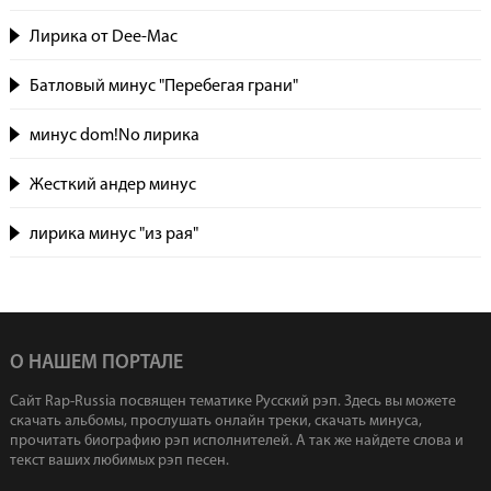
Лирика от Dee-Mac
Батловый минус "Перебегая грани"
минус dom!No лирика
Жесткий андер минус
лирика минус "из рая"
О НАШЕМ ПОРТАЛЕ
Сайт Rap-Russia посвящен тематике Русский рэп. Здесь вы можете
скачать альбомы, прослушать онлайн треки, скачать минуса,
прочитать биографию рэп исполнителей. А так же найдете слова и
текст ваших любимых рэп песен.