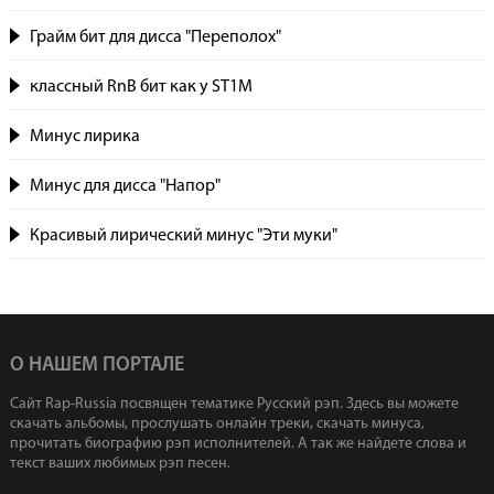
Грайм бит для дисса "Переполох"
классный RnB бит как у ST1M
Минус лирика
Минус для дисса "Напор"
Красивый лирический минус "Эти муки"
О НАШЕМ ПОРТАЛЕ
Сайт Rap-Russia посвящен тематике Русский рэп. Здесь вы можете
скачать альбомы, прослушать онлайн треки, скачать минуса,
прочитать биографию рэп исполнителей. А так же найдете слова и
текст ваших любимых рэп песен.