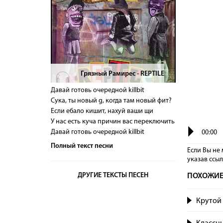
Грязный Рамирес - REPTILE
>
Давай готовь очередной killbit
Сука, ты новый g, когда там новый фит?
Если ебало кишит, нахуй ваши щи
У нас есть куча причин вас переключить
Давай готовь очередной killbit
00:00
Полный текст песни
Если Вы не 
указав сcы
ДРУГИЕ ТЕКСТЫ ПЕСЕН
ПОХОЖИЕ
Крутой 