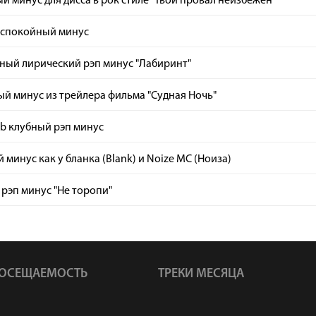
й минус для дисса в рок стиле "Твой провал неизбежен"
 спокойный минус
ный лирический рэп минус "Лабиринт"
й минус из трейлера фильма "Судная Ночь"
b клубный рэп минус
 минус как у бланка (Blank) и Noize MC (Ноиза)
рэп минус "Не торопи"
ОСЕЩАЕМОСТЬ
ТРЕКИ МЕСЯЦА