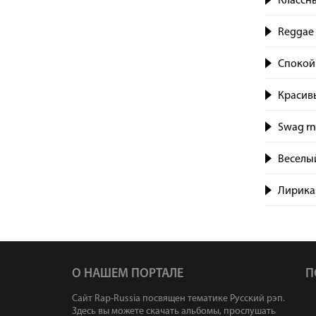
Классны
Reggae
Спокой
Красивы
Swag rn
Веселый
Лирика 
О НАШЕМ ПОРТАЛЕ
П
Сайт Rap-Russia посвящен тематике Русский рэп.
Здесь вы можете скачать альбомы, прослушать