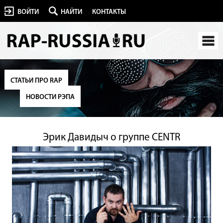
ВОЙТИ
НАЙТИ
КОНТАКТЫ
СТАТЬИ ПРО RAP
НОВОСТИ РЭПА
Эрик Давидыч о группе CENTR