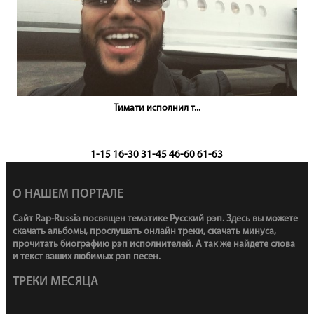
Тимати
исполнил т...
1-15
16-30
31-45
46-60
61-63
О НАШЕМ ПОРТАЛЕ
Сайт Rap-Russia посвящен тематике Русский рэп. Здесь вы можете
скачать альбомы, прослушать онлайн треки, скачать минуса,
прочитать биографию рэп исполнителей. А так же найдете слова
и текст ваших любимых рэп песен.
ТРЕКИ МЕСЯЦА