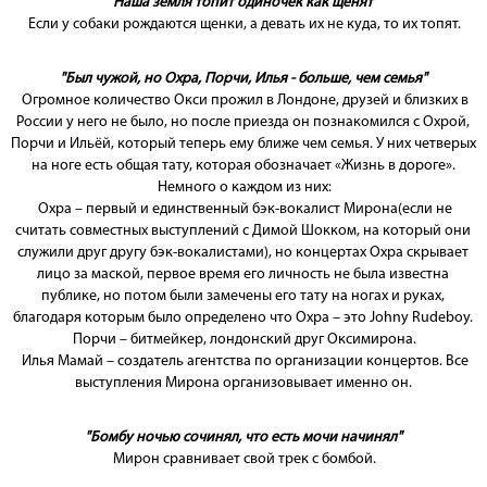
"Наша земля топит одиночек как щенят"
Если у собаки рождаются щенки, а девать их не куда, то их топят.
"Был чужой, но Охра, Порчи, Илья - больше, чем семья"
Огромное количество Окси прожил в Лондоне, друзей и близких в
России у него не было, но после приезда он познакомился с Охрой,
Порчи и Ильёй, который теперь ему ближе чем семья. У них четверых
на ноге есть общая тату, которая обозначает «Жизнь в дороге».
Немного о каждом из них:
Охра – первый и единственный бэк-вокалист Мирона(если не
считать совместных выступлений с
Димой Шокком
, на который они
служили друг другу бэк-вокалистами), но концертах Охра скрывает
лицо за маской, первое время его личность не была известна
публике, но потом были замечены его тату на ногах и руках,
благодаря которым было определено что Охра – это Johny Rudeboy.
Порчи
– битмейкер, лондонский друг Оксимирона.
Илья Мамай – создатель агентства по организации концертов. Все
выступления Мирона организовывает именно он.
"Бомбу ночью сочинял, что есть мочи начинял"
Мирон сравнивает свой трек с бомбой.