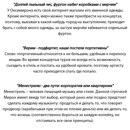
"Долгий пыльный чес, фургон набит коробками с мерчем"
У Оксимирона есть свой интернет-магазин его именной одежды.
Кроме интернета, мерч можно также приобрести на концертах,
поэтому, выезжая в какой-нибудь город на выступление, приходит
брать с собой много одежды, за частую мерчём забивается отдельный
фургон.
"Верим - подфартит, наши постели портативны"
Слово «портативный»относится к не большим, удобным к переносу
вещам. Во время концертых туров не всегда есть возможность
съездить в отель и поспать на удобной кровате, поэтому артисту
часто приходится спать где попало.
"Менестрелю - два пути: корпоратив или квартирник"
Менестрель – человек пишущий музыку или стихи. Данной строчкой
Мирон имеет ввиду тот выбор, который рано или поздно предстоит
сделать каждому музыканту: продаться и делать то, что говорит
продюсер (зарабатывая при этом не плохие деньги) или же делать то,
что хочешь (соответственно бороться за каждую копейку, но
отстаивать все свои принципы).