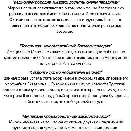
"Ведь смену породив, мы здесь достигли смены парадигмы"
Мирон напоминает слушателю о том, что именно благодаря ему
русский рэп сегодня имеет свои позиции. Стоит отметить, что
Оксимирон очень многое вложил в рэп-индустрию. После его
появления в этом жанре, количество почитателей рэпа резко
возросло.
"Теперь рэп - многопартийный. Бэттлов наплодив"
Официально Мирон не является создателем ни одного бэттла, но
многие поклонники бэттл-рэпа приписывают именно ему создание
популярного баттла «Versus».
"Соберите суд, но победителей не судят"
Данная фраза успела стать афоризмом в русском языке. Впервые его
употребила Екатерина II. Суворов начал штурм крепости Туртукай
вопреки приказу своего командира, захватить крепость ему удалось.
Екатерина II остановила судебный процесс из-за поступка Суворова,
объяснив это тем, что победителей не судят.
"Мы первые кроманьонцы - мы выбились в люди"
Мирон намекает на то, что он со своими друзьями первыми из
русских рэперов сумели стать самостоятельными людьми.