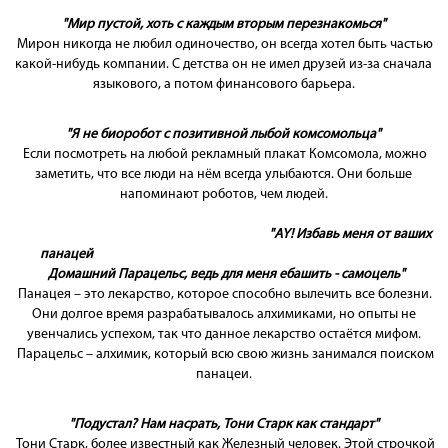
"Мир пустой, хоть с каждым вторым перезнакомься"
Мирон никогда не любил одиночество, он всегда хотел быть частью
какой-нибудь компании. С детства он не имел друзей из-за сначала
языкового, а потом финансового барьера.
"Я не биоробот с позитивной лыбой комсомольца"
Если посмотреть на любой рекламный плакат Комсомола, можно
заметить, что все люди на нём всегда улыбаются. Они больше
напоминают роботов, чем людей.
"AY! Избавь меня от ваших
панацей
Домашний Парацельс, ведь для меня ебашить - самоцель"
Панацея – это лекарство, которое способно вылечить все болезни.
Они долгое время разрабатывалось алхимиками, но опыты не
увенчались успехом, так что данное лекарство остаётся мифом.
Парацельс – алхимик, который всю свою жизнь занимался поиском
панацеи.
"Подустал? Нам насрать, Тони Старк как стандарт"
Тони Старк, более известный как Железный человек. Этой строчкой