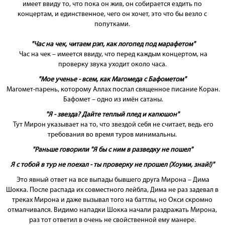
имеет ввиду то, что пока он жив, он собирается ездить по
концертам, и единственное, чего он хочет, это что бы везло с
попутками.
"Час на чек, читаем рэп, как логопед под марафетом"
Час на чек – имеется ввиду, что перед каждым концертом, на
проверку звука уходит около часа.
"Мое ученье - всем, как Магомеда с Бафометом"
Магомет-парень, которому Аллах послал священное писание Коран.
Бафомет – одно из имён сатаны.
"Я - звезда? Дайте теплый плед и капюшон"
Тут Мирон указывает на то, что звездой себя не считает, ведь его
требования во время туров минимальны.
"Раньше говорили "Я бы с ним в разведку не пошел"
Я с тобой в тур не поехал - ты проверку не прошел (Хоуми, знай!)"
Это явный ответ на все выпады бывшего друга Мирона – Дима
Шокка. После распада их совместного лейбла, Дима не раз задевал в
треках Мирона и даже вызывал того на баттлы, но Окси скромно
отмалчивался. Видимо нападки Шокка начали раздражать Мирона,
раз тот ответил в очень не свойственной ему манере.