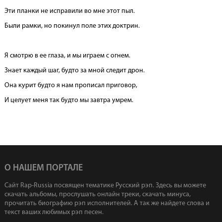
Эти планки не исправили во мне этот пыл.
Были рамки, но покинул поле этих доктрин.
Я смотрю в ее глаза, и мы играем с огнем.
Знает каждый шаг, будто за мной следит дрон.
Она курит будто я нам прописал приговор,
И целует меня так будто мы завтра умрем.
О НАШЕМ ПОРТАЛЕ
Сайт Rap-Russia посвящен тематике Русский рэп. Здесь вы можете
скачать альбомы, прослушать онлайн треки, скачать минуса,
прочитать биографию рэп исполнителей. А так же найдете слова и
текст ваших любимых рэп песен.