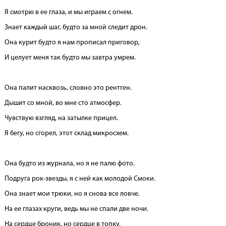
Я смотрю в ее глаза, и мы играем с огнем.
Знает каждый шаг, будто за мной следит дрон.
Она курит будто я нам прописал приговор,
И целует меня так будто мы завтра умрем.
Она палит насквозь, словно это рентген.
Дышит со мной, во мне сто атмосфер.
Чувствую взгляд, на затылке прицел.
Я бегу, но сгорел, этот склад микросхем.
Она будто из журнала, но я не палю фото.
Подруга рок-звезды, я с ней как молодой Смоки.
Она знает мои трюки, но я снова все ловче.
На ее глазах круги, ведь мы не спали две ночи.
На сердце броник, но сердце в топку.