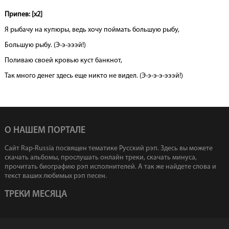
Припев: [х2]
Я рыбачу на купюры, ведь хочу поймать большую рыбу,
Большую рыбу. (Э-э-эээй!)
Поливаю своей кровью куст банкнот,
Так много денег здесь еще никто не видел. (Э-э-э-э-эээй!)
О НАШЕМ ПОРТАЛЕ
Сайт Rap-Russia посвящен тематике Русский рэп. Здесь вы можете
скачать альбомы, прослушать онлайн треки, скачать минуса,
прочитать биографию рэп исполнителей. А так же найдете слова и
текст ваших любимых рэп песен.
ТРЕКИ МЕСЯЦА