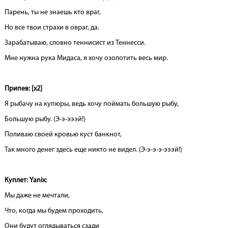
Парень, ты не знаешь кто враг,
Но все твои страхи в овраг, да.
Зарабатываю, словно теннисист из Теннесси.
Мне нужна рука Мидаса, я хочу озолотить весь мир.
Припев: [x2]
Я рыбачу на купюры, ведь хочу поймать большую рыбу,
Большую рыбу. (Э-э-эээй!)
Поливаю своей кровью куст банкнот,
Так много денег здесь еще никто не видел. (Э-э-э-э-эээй!)
Куплет: Yanix:
Мы даже не мечтали,
Что, когда мы будем проходить,
Они будут оглядываться сзади