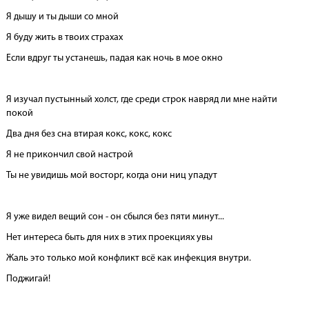
Я дышу и ты дыши со мной
Я буду жить в твоих страхах
Если вдруг ты устанешь, падая как ночь в мое окно
Я изучал пустынный холст, где среди строк навряд ли мне найти
покой
Два дня без сна втирая кокс, кокс, кокс
Я не прикончил свой настрой
Ты не увидишь мой восторг, когда они ниц упадут
Я уже видел вещий сон - он сбылся без пяти минут...
Нет интереса быть для них в этих проекциях увы
Жаль это только мой конфликт всё как инфекция внутри.
Поджигай!