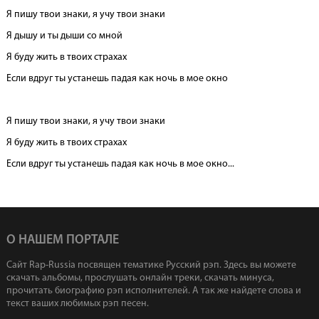
Я пишу твои знаки, я учу твои знаки
Я дышу и ты дыши со мной
Я буду жить в твоих страхах
Если вдруг ты устанешь падая как ночь в мое окно
Я пишу твои знаки, я учу твои знаки
Я буду жить в твоих страхах
Если вдруг ты устанешь падая как ночь в мое окно...
О НАШЕМ ПОРТАЛЕ
Сайт Rap-Russia посвящен тематике Русский рэп. Здесь вы можете
скачать альбомы, прослушать онлайн треки, скачать минуса,
прочитать биографию рэп исполнителей. А так же найдете слова и
текст ваших любимых рэп песен.