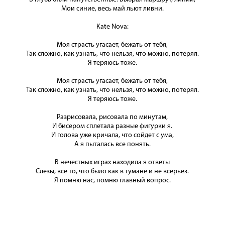
Мои синие, весь май льют ливни.
Kate Nova:
Моя страсть угасает, бежать от тебя,
Так сложно, как узнать, что нельзя, что можно, потерял.
Я теряюсь тоже.
Моя страсть угасает, бежать от тебя,
Так сложно, как узнать, что нельзя, что можно, потерял.
Я теряюсь тоже.
Разрисовала, рисовала по минутам,
И бисером сплетала разные фигурки я.
И голова уже кричала, что сойдет с ума,
А я пыталась все понять.
В нечестных играх находила я ответы
Слезы, все то, что было как в тумане и не всерьез.
Я помню нас, помню главный вопрос.