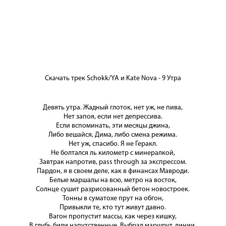
Скачать трек Schokk/YA и Kate Nova - 9 Утра
Девять утра. Жадный глоток, нет уж, не пива,
Нет запоя, если нет депрессива.
Если вспоминать, эти месяцы джина,
Либо вешайся, Дима, либо смена режима.
Нет уж, спасибо. Я не Геракл.
Не болтался ль километр с минералкой,
Завтрак напротив, pass through за экспрессом.
Пардон, я в своем деле, как в финансах Мавроди.
Белые маршалы на всю, метро на восток,
Солнце сушит разрисованный бетон новостроек.
Тонны в суматохе прут на обгон,
Привыкли те, кто тут живут давно.
Вагон пропустит массы, как через кишку,
В глубь били напутственные. Выбрал маршрут, линии,