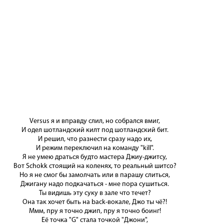
Versus я и вправду слил, но собрался вмиг,
И одел шотландский килт под шотландский бит.
И решил, что разнести сразу надо их,
И режим переключил на команду "kill".
Я не умею драться будто мастера Джиу-джитсу,
Вот Schokk стоящий на коленях, то реальный шитсо?
Но я не смог бы замолчать или в парашу слиться,
Джигану надо подкачаться - мне пора сушиться.
Ты видишь эту суку в зале что течет?
Она так хочет быть на back-вокале, Джо ты чё?!
Ммм, пру я точно джип, пру я точно боинг!
Её точка "G" стала точкой "Джони",