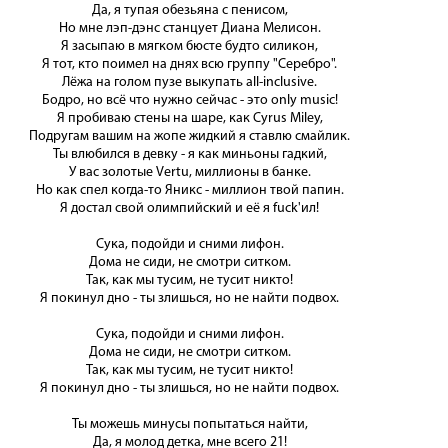
Да, я тупая обезьяна с пенисом,
Но мне лэп-дэнс станцует Диана Мелисон.
Я засыпаю в мягком бюсте будто силикон,
Я тот, кто поимел на днях всю группу "Серебро".
Лёжа на голом пузе выкупать all-inclusive.
Бодро, но всё что нужно сейчас - это only music!
Я пробиваю стены на шаре, как Cyrus Miley,
Подругам вашим на жопе жидкий я ставлю смайлик.
Ты влюбился в девку - я как миньоны гадкий,
У вас золотые Vertu, миллионы в банке.
Но как спел когда-то Яникс - миллион твой папин.
Я достал свой олимпийский и её я fuck'ил!
Сука, подойди и сними лифон.
Дома не сиди, не смотри ситком.
Так, как мы тусим, не тусит никто!
Я покинул дно - ты злишься, но не найти подвох.
Сука, подойди и сними лифон.
Дома не сиди, не смотри ситком.
Так, как мы тусим, не тусит никто!
Я покинул дно - ты злишься, но не найти подвох.
Ты можешь минусы попытаться найти,
Да, я молод детка, мне всего 21!