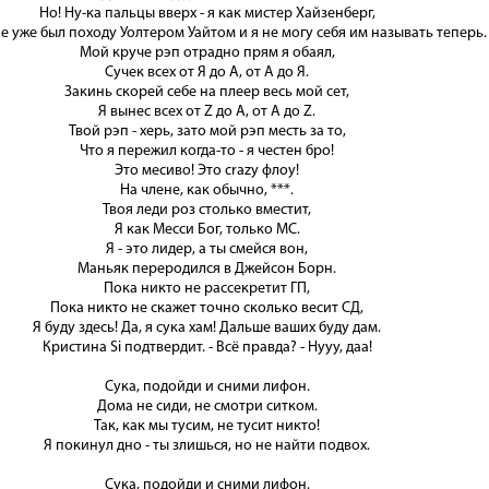
Но! Ну-ка пальцы вверх - я как мистер Хайзенберг,
ne уже был походу Уолтером Уайтом и я не могу себя им называть теперь.
Мой круче рэп отрадно прям я обаял,
Сучек всех от Я до А, от А до Я.
Закинь скорей себе на плеер весь мой сет,
Я вынес всех от Z до A, от A до Z.
Твой рэп - херь, зато мой рэп месть за то,
Что я пережил когда-то - я честен бро!
Это месиво! Это crazy флоу!
На члене, как обычно, ***.
Твоя леди роз столько вместит,
Я как Месси Бог, только МС.
Я - это лидер, а ты смейся вон,
Маньяк переродился в Джейсон Борн.
Пока никто не рассекретит ГП,
Пока никто не скажет точно сколько весит СД,
Я буду здесь! Да, я сука хам! Дальше ваших буду дам.
Кристина Si подтвердит. - Всё правда? - Нууу, даа!
Сука, подойди и сними лифон.
Дома не сиди, не смотри ситком.
Так, как мы тусим, не тусит никто!
Я покинул дно - ты злишься, но не найти подвох.
Сука, подойди и сними лифон.