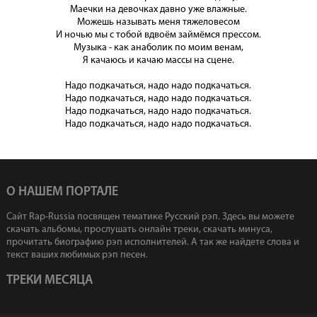
Маечки на девочках давно уже влажные.
Можешь называть меня тяжеловесом
И ночью мы с тобой вдвоём займёмся прессом.
Музыка - как анаболик по моим венам,
Я качаюсь и качаю массы на сцене.
Надо подкачаться, надо надо подкачаться.
Надо подкачаться, надо надо подкачаться.
Надо подкачаться, надо надо подкачаться.
Надо подкачаться, надо надо подкачаться.
О НАШЕМ ПОРТАЛЕ
Сайт Rap-Russia посвящен тематике Русский рэп. Здесь вы можете
скачать альбомы, прослушать онлайн треки, скачать минуса,
прочитать биографию рэп исполнителей. А так же найдете слова и
текст ваших любимых рэп песен.
ТРЕКИ МЕСЯЦА