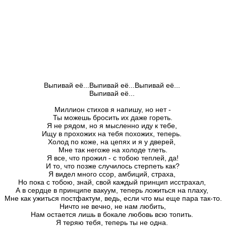
Выпивай её...Выпивай её...Выпивай её... 

Выпивай её... 
Миллион стихов я напишу, но нет -

Ты можешь бросить их даже гореть.

Я не рядом, но я мысленно иду к тебе, 

Ищу в прохожих на тебя похожих, теперь. 

Холод по коже, на цепях и я у дверей, 

Мне так негоже на холоде тлеть.

Я все, что прожил - с тобою теплей, да!

И то, что позже случилось стерпеть как?

Я видел много ссор, амбиций, страха, 

Но пока с тобою, знай, свой каждый принцип исстрахал, 

А в сердце в принципе вакуум, теперь ложиться на плаху, 

Мне как ужиться постфактум, ведь, если что мы еще пара так-то. 

Ничто не вечно, не нам любить,

Нам остается лишь в бокале любовь всю топить. 

Я теряю тебя, теперь ты не одна. 
