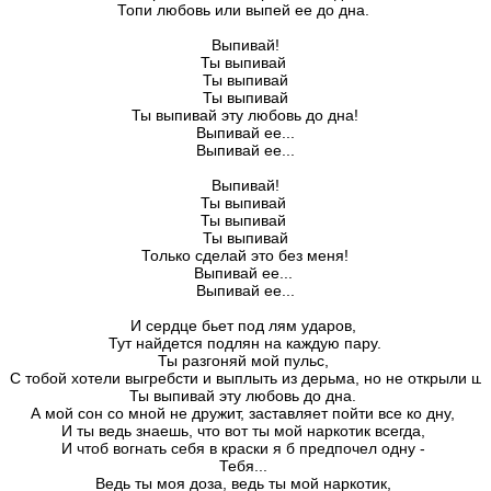
Топи любовь или выпей ее до дна. 
Выпивай!

Ты выпивай 

Ты выпивай

Ты выпивай

Ты выпивай эту любовь до дна!

Выпивай ее...

Выпивай ее...
Выпивай!

Ты выпивай 

Ты выпивай 

Ты выпивай

Только сделай это без меня!

Выпивай ее... 

Выпивай ее...
И сердце бьет под лям ударов, 

Тут найдется подлян на каждую пару.

Ты разгоняй мой пульс, 

С тобой хотели выгребсти и выплыть из дерьма, но не открыли шлю
Ты выпивай эту любовь до дна. 

А мой сон со мной не дружит, заставляет пойти все ко дну, 

И ты ведь знаешь, что вот ты мой наркотик всегда, 

И чтоб вогнать себя в краски я б предпочел одну - 

Тебя... 

Ведь ты моя доза, ведь ты мой наркотик, 
