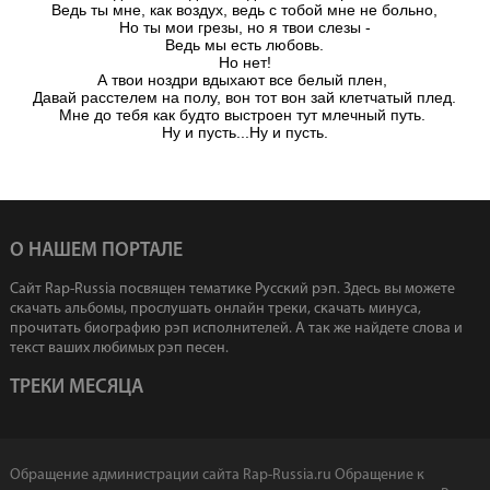
Ведь ты мне, как воздух, ведь с тобой мне не больно,

Но ты мои грезы, но я твои слезы -

Ведь мы есть любовь.

Но нет!

А твои ноздри вдыхают все белый плен, 

Давай расстелем на полу, вон тот вон зай клетчатый плед.

Мне до тебя как будто выстроен тут млечный путь. 

Ну и пусть...Ну и пусть.
О НАШЕМ ПОРТАЛЕ
Сайт Rap-Russia посвящен тематике Русский рэп. Здесь вы можете
скачать альбомы, прослушать онлайн треки, скачать минуса,
прочитать биографию рэп исполнителей. А так же найдете слова и
текст ваших любимых рэп песен.
ТРЕКИ МЕСЯЦА
Обращение администрации сайта Rap-Russia.ru
Обращение к