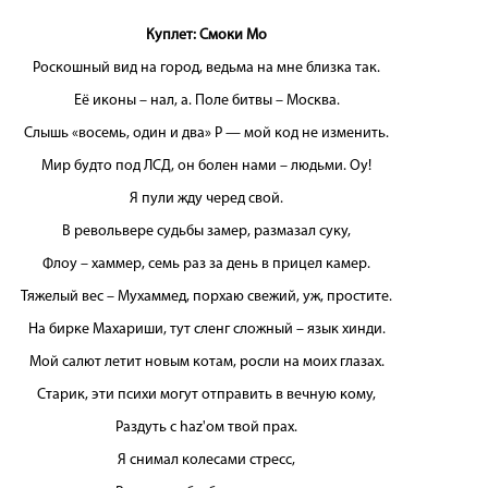
Куплет: Смоки Мо
Роскошный вид на город, ведьма на мне близка так.
Её иконы – нал, а. Поле битвы – Москва.
Слышь «восемь, один и два» P — мой код не изменить.
Мир будто под ЛСД, он болен нами – людьми. Оу!
Я пули жду черед свой.
В револьвере судьбы замер, размазал суку,
Флоу – хаммер, семь раз за день в прицел камер.
Тяжелый вес – Мухаммед, порхаю свежий, уж, простите.
На бирке Махариши, тут сленг сложный – язык хинди.
Мой салют летит новым котам, росли на моих глазах.
Старик, эти психи могут отправить в вечную кому,
Раздуть с haz'ом твой прах.
Я снимал колесами стресс,