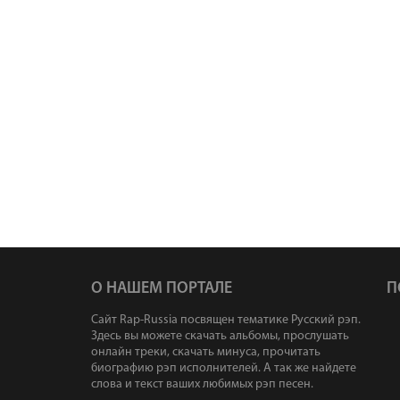
О НАШЕМ ПОРТАЛЕ
П
Сайт Rap-Russia посвящен тематике Русский рэп.
Здесь вы можете скачать альбомы, прослушать
онлайн треки, скачать минуса, прочитать
биографию рэп исполнителей. А так же найдете
слова и текст ваших любимых рэп песен.