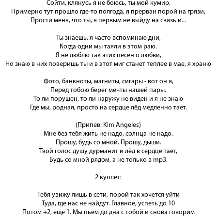
Сойти, клянусь я не боюсь, ты мой кумир.
Примерно тут прошло где-то полгода, я прерван порой на грязи,
Прости меня, что ты, я первым не выйду на связь и...
Ты знаешь, я часто вспоминаю дни,
Когда одни мы таяли в этом раю.
Я не люблю так этих песен о любви,
Но знаю в них поверишь ты и в этот миг станет теплее в мае, я храню
Фото, банкноты, магниты, сигары - вот он я,
Перед тобою берег мечты нашей пары.
То ли порушен, то ли наружу не виден и я не знаю
Где мы, родная, просто на сердце лёд медленно тает.
(Припев: Kim Angeles)
Мне без тебя жить не надо, солнца не надо.
Прошу, будь со мной. Прошу, дыши.
Твой голос душу дурманит и лёд в сердце тает,
Будь со мной рядом, а не только в mp3.
2 куплет:
Тебя увижу лишь в сети, порой так хочется уйти
Туда, где нас не найдут. Главное, успеть до 10
Потом +2, еще 1. Мы пьем до дна с тобой и снова говорим