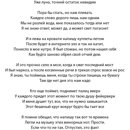
Уже луна, точней остаток невидим
Пора бы спать, но нам плевать
Каждое слово дорого лишь нам одним
Мы не разлей вода, мне показалось тогда или нет
Я не знаю ответ, может да, а может свет погаснет
И я лежа на кровати напишу куплеты летом
После будет в интернете зло и так не катит,
Понесло в мое нутро. Я был сломан, но потом нашел себя
Как будто заново обрел свой отчий дом.
И это прочно село в мозг, когда я сжег последний мост
И был наркоз, а после косвенные речи в треках спрос вовсе не рос
Я знаю, ты поймешь меня, когда ты строки пишешь на бумагу
Там где нет дня это нам надо
Кто еще поймет, поднимет палец вверх
У каждого придет этот момент по твою душу фейерверк
И меня душит тут, все, что не нужно замыкается
Этот бешеный круг вокруг будто бы тает все
Я помню обещал, что напишу так вот те времена
Легли на музыку этих минорных нот. Прости.
Если что-то не так. Отпустил, это факт