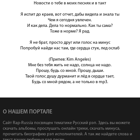
Новости о тебе в моих песнях и в такт
Я испит до краев, вот отчет, дабы видела и знала ты
Чем я сегодня увлечен.
И как дела. Дела то нормально. Как ты сама?
Тоже в норме? Я рад.
Я не брат, просто друг или голос на минус
Попробуй найди нас там, где сердца стук, лед ослаб
(Припев: Kim Angeles)
Мне без тебя жить не надо, солнца не надо.
Прошу, будь со мной. Прошу, дыши.
Твой голос душу дурманит и лёд в сердце тает,
Будь со мной рядом, а не только в mp3.
О НАШЕМ ПОРТАЛЕ
Сайт Rap-Russia посвящен тематике Русский рэп. Здесь вы можете
скачать альбомы, прослушать онлайн треки, скачать минуса,
прочитать биографию рэп исполнителей. А так же найдете слова и
текст ваших любимых рэп песен.