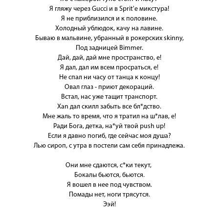
Я гляжу через Gucci и в Sprit'е микстура!
Я не приблизился и к половине.
Холодный ублюдок, качу на лавине.
Бываю в мальвине, убранный в рокерских skinny,
Под задницей Bimmer.
Дай, дай, дай мне пространство, е!
Я дал, дал им всем просраться, е!
Не спал ни часу от танца к концу!
Овал глаз - приют декораций.
Встал, нас уже тащит транспорт.
Xan дал скилл забыть все бл*дство.
Мне жаль то время, что я тратил на ш*лав, е!
Ради Бога, детка, на*уй твой push up!
Если я давно погиб, где сейчас моя душа?
Лью сироп, с утра в постели сам себя принадлежа.
Они мне сдаются, с*ки текут,
Бокалы бьются, бьются.
Я вошел в нее под чувством.
Помады нет, ноги трясутся.
Ээй!