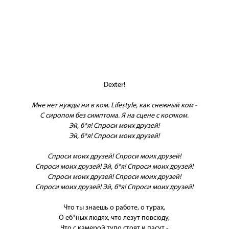
Dexter!
Мне нет нужды ни в ком. Lifestyle, как снежный ком -
С сиропом без симптома. Я на сцене с косяком.
Эй, б*я! Спроси моих друзей!
Эй, б*я! Спроси моих друзей!
Спроси моих друзей! Спроси моих друзей!
Спроси моих друзей! Эй, б*я! Спроси моих друзей!
Спроси моих друзей! Спроси моих друзей!
Спроси моих друзей! Эй, б*я! Спроси моих друзей!
Что ты знаешь о работе, о турах,
О еб*ных людях, что лезут повсюду,
Что с камерой тупо стоят и пасут -