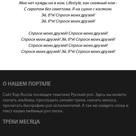
Мне нет нужды ни в ком. Lifestyle, как снежный ком -
С сиропом без симптома. Я на сцене с косяком.
Эй, б*я! Спроси моих друзей!
Эй, б*я! Спроси моих друзей!
Спроси моих друзей! Спроси моих друзей!
Спроси моих друзей! Эй, б*я! Спроси моих друзей!
Спроси моих друзей! Спроси моих друзей!
Спроси моих друзей! Эй, б*я! Спроси моих друзей!
О НАШЕМ ПОРТАЛЕ
Сайт Rap-Russia посвящен тематике Русский рэп. Здесь вы можете
скачать альбомы, прослушать онлайн треки, скачать минуса,
прочитать биографию рэп исполнителей. А так же найдете слова и
текст ваших любимых рэп песен.
ТРЕКИ МЕСЯЦА