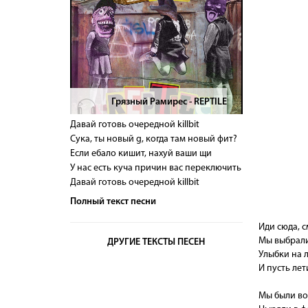
Грязный Рамирес - REPTILE
>
Давай готовь очередной killbit
Сука, ты новый g, когда там новый фит?
Если ебало кишит, нахуй ваши щи
У нас есть куча причин вас переключить
Давай готовь очередной killbit
Полный текст песни
Иди сюда, с
Мы выбрали 
ДРУГИЕ ТЕКСТЫ ПЕСЕН
Улыбки на л
И пусть лет
Мы были вон