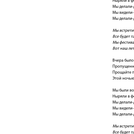
Ныряли в фо
Мы делали-д
Мы видели-
Мы делали-д
Мы встрети
Все будет т
Мы фестивал
Вот наш лет
Вчера было 
Пропущенны
Прощайте п
Этой ночью
Мы были вон
Ныряли в фо
Мы делали-д
Мы видели-
Мы делали-д
Мы встрети
Все будет т