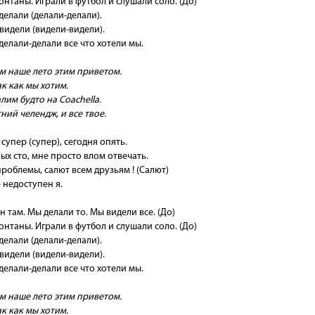
нтаны. Играли в футбол и слушали соло. (До)
елали (делали-делали).
видели (видели-видели).
елали-делали все что хотели мы.
м наше лето этим приветом.
ак как мы хотим.
им будто на Coachella.
ний челендж, и все твое.
супер (супер), сегодня опять.
х сто, мне просто влом отвечать.
роблемы, салют всем друзьям ! (Салют)
 недоступен я.
 там. Мы делали то. Мы видели все. (До)
нтаны. Играли в футбол и слушали соло. (До)
елали (делали-делали).
видели (видели-видели).
елали-делали все что хотели мы.
м наше лето этим приветом.
ак как мы хотим.