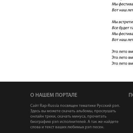
Мы фестивал
Вот наш лет
Мы встрети
Все будет т
Мы фестивал
Вот наш лет
Это лето вм
Это лето вм
Это лето вм
О НАШЕМ ПОРТАЛЕ
П
Сайт Rap-Russia посвящен тематике Русский рэп.
Здесь вы можете скачать альбомы, прослушать
онлайн треки, скачать минуса, прочитать
биографию рэп исполнителей. А так же найдете
слова и текст ваших любимых рэп песен.